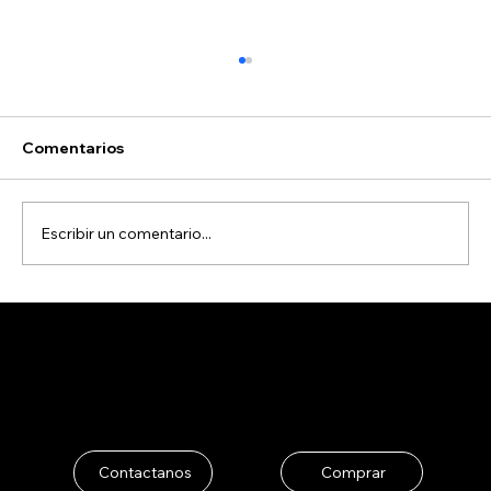
Comentarios
Escribir un comentario...
El Arte del Helado de Pistacho: Una
Sinfonía de Sabor Italiano en La
Tramontana
La Tramontana
Contactanos
Comprar